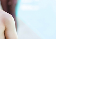
frei!
rittspreis
tig zum Kurs ins
e Anmeldung ist