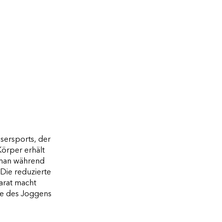
sersports, der
örper erhält
s man während
Die reduzierte
arat macht
te des Joggens