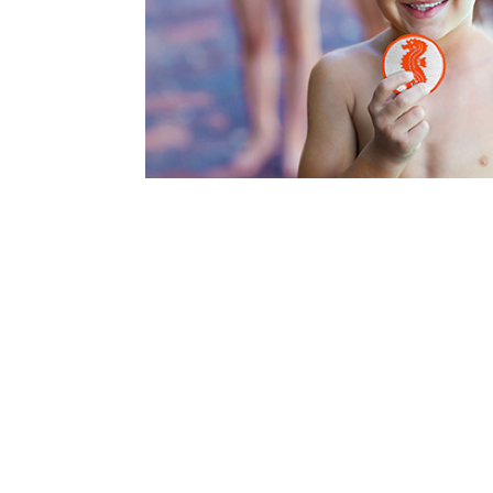
Unsere Kurse sind kosten
Wussten Sie, dass unser Kursangebot im Eint
inbegriffen ist? Sie kommen einfach rechtzei
Freibad und finden sich am Becken ein, ein