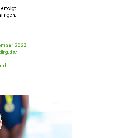
erfolgt
ringen.
tember 2023
lrg.de/
und