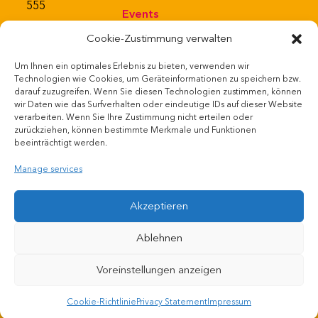
555
Events
Cookie-Zustimmung verwalten
About
Um Ihnen ein optimales Erlebnis zu bieten, verwenden wir
Bistro
Powered
Technologien wie Cookies, um Geräteinformationen zu speichern bzw.
by
darauf zuzugreifen. Wenn Sie diesen Technologien zustimmen, können
Webshop
wir Daten wie das Surfverhalten oder eindeutige IDs auf dieser Website
verarbeiten. Wenn Sie Ihre Zustimmung nicht erteilen oder
zurückziehen, können bestimmte Merkmale und Funktionen
House and
beeinträchtigt werden.
bathing rules
Manage services
Vacancies
Akzeptieren
Ablehnen
Voreinstellungen anzeigen
Cookie-Richtlinie
Privacy Statement
Impressum