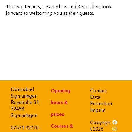
The two tenants, Ersan Aktas and Kemal Ileri, look
forward to welcoming you as their guests.
Donaubad
Opening
Contact
Sigmaringen
Data
Roystraße 31
hours &
Protection
72488
Imprint
prices
Sigmaringen
Copyrigh
Courses &
07571 92770-
t 2026