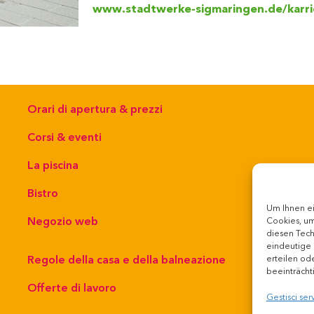
www.stadtwerke-sigmaringen.de/karri
Orari di apertura & prezzi
Corsi & eventi
La piscina
Bistro
Um Ihnen ei
Negozio web
Cookies, um
diesen Tech
C
eindeutige 
Regole della casa e della balneazione
erteilen od
beeinträcht
C
Offerte di lavoro
Gestisci serv