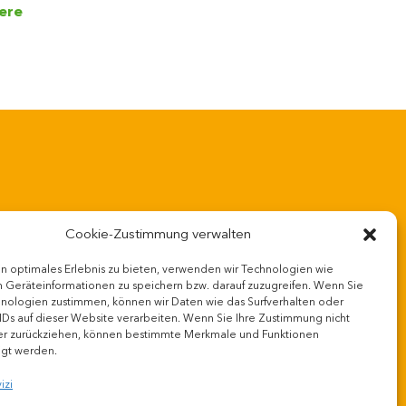
ere
Cookie-Zustimmung verwalten
n optimales Erlebnis zu bieten, verwenden wir Technologien wie
 Geräteinformationen zu speichern bzw. darauf zuzugreifen. Wenn Sie
nologien zustimmen, können wir Daten wie das Surfverhalten oder
ontatti
Protezione dei dati
Impronta
IDs auf dieser Website verarbeiten. Wenn Sie Ihre Zustimmung nicht
er zurückziehen, können bestimmte Merkmale und Funktionen
igt werden.
opyright 2026
izi