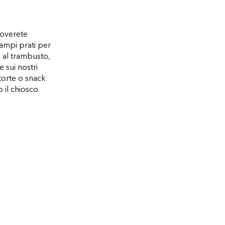
roverete
 ampi prati per
o al trambusto,
 sui nostri
 torte o snack
o il chiosco.