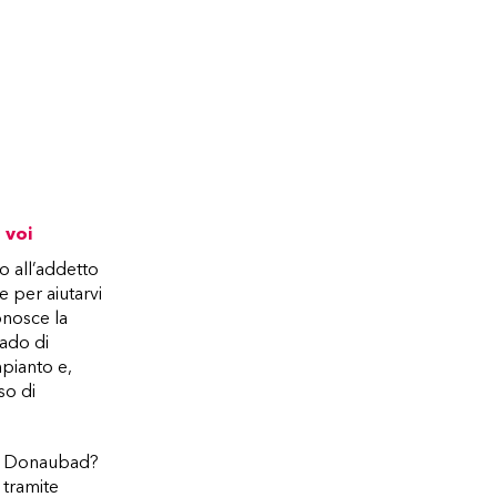
 voi
o all’addetto
e per aiutarvi
conosce la
rado di
mpianto e,
so di
 di Donaubad?
 tramite