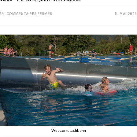
SUR
COMMENTAIRES FERMÉS
5. MAI 2026
SUNDOWNER
MIT
PIANIST
TOM
MAYER
Wasserrutschbahn