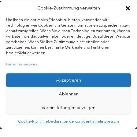
VERANSTALTUNG-FR
Cookie-Zustimmung verwalten
Kinderfest
Um Ihnen ein optimales Erlebnis zu bieten, verwenden wir
Technologien wie Cookies, um Geräteinformationen zu speichern bzw.
21. Juni | 12:00 -16:00 Uhr Bei unserem Kinderfest stehen die
darauf zuzugreifen. Wenn Sie diesen Technologien zustimmen, können
Kleinsten im Mittelpunkt! Freut euch auf einen erlebnisreichen
wir Daten wie das Surfverhalten oder eindeutige IDs auf dieser Website
Tag mit vielen Highlights wie Hüpfburg, Kinderschminken,
verarbeiten. Wenn Sie Ihre Zustimmung nicht erteilen oder
Zuckerwatte, Ballontieren, Wasserlaufbällen und vielem mehr.
zurückziehen, können bestimmte Merkmale und Funktionen
beeinträchtigt werden.
SUR
COMMENTAIRES FERMÉS
5. MAI 2026
Gérer les services
KINDERFEST
Akzeptieren
Ablehnen
Voreinstellungen anzeigen
Cookie-Richtlinie
Déclaration de confidentialité
Impressum