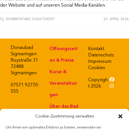
der Website und auf unseren Social Media-Kanälen.
FÜR
KOMMENTARE DEAKTIVIERT
23. APRIL 2026
WASSERSPORT-
OLYMPIADE
Donaubad
Öffnungszeit
Kontakt
Sigmaringen
Datenschutz
Roystraße 31
en & Preise
Impressum
72488
Cookies
Kurse &
Sigmaringen
Copyrigh
Veranstaltun
07571 92770-
Opens
t 2026
555
in
Opens
gen
a
in
new
a
Über das Bad
tab
new
tab
Cookie-Zustimmung verwalten
Bistro
Powered
by
Um Ihnen ein optimales Erlebnis zu bieten, verwenden wir