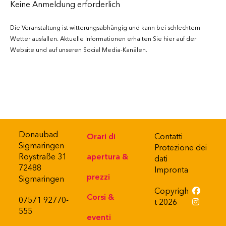
Keine Anmeldung erforderlich
Die Veranstaltung ist witterungsabhängig und kann bei schlechtem
Wetter ausfallen. Aktuelle Informationen erhalten Sie hier auf der
Website und auf unseren Social Media-Kanälen.
Donaubad
Orari di
Contatti
Sigmaringen
Protezione dei
Roystraße 31
apertura &
dati
72488
Impronta
prezzi
Sigmaringen
Copyrigh
Corsi &
07571 92770-
t 2026
555
eventi