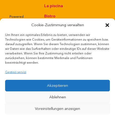
La piscina
Bistro
Powered
by
Cookie-Zustimmung verwalten
Negozio web
Um Ihnen ein optimales Erlebnis zu bieten, verwenden wir
Regole della
Technologien wie Cookies, um Geräteinformationen zu speichern bzw.
darauf zuzugreifen. Wenn Sie diesen Technologien zustimmen, können
wir Daten wie das Surfverhalten oder eindeutige IDs auf dieser Website
casa e della
verarbeiten. Wenn Sie Ihre Zustimmung nicht erteilen oder
zurückziehen, können bestimmte Merkmale und Funktionen
balneazione
beeinträchtigt werden.
Offerte di
Gestisci servizi
lavoro
Akzeptieren
Ablehnen
Voreinstellungen anzeigen