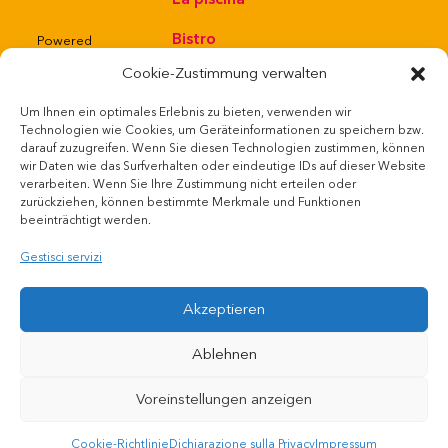
Bistro
Powered
by
Cookie-Zustimmung verwalten
Negozio web
Um Ihnen ein optimales Erlebnis zu bieten, verwenden wir
Technologien wie Cookies, um Geräteinformationen zu speichern bzw.
Regole della
darauf zuzugreifen. Wenn Sie diesen Technologien zustimmen, können
wir Daten wie das Surfverhalten oder eindeutige IDs auf dieser Website
casa e della
verarbeiten. Wenn Sie Ihre Zustimmung nicht erteilen oder
zurückziehen, können bestimmte Merkmale und Funktionen
balneazione
beeinträchtigt werden.
Offerte di
Gestisci servizi
lavoro
Akzeptieren
Ablehnen
Voreinstellungen anzeigen
Cookie-Richtlinie
Dichiarazione sulla Privacy
Impressum