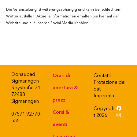
Die Veranstaltung ist witterungsabhängig und kann bei schlechtem
Wetter ausfallen. Aktuelle Informationen erhalten Sie hier auf der
Website und auf unseren Social Media-Kanälen.
Donaubad
Orari di
Contatti
Sigmaringen
Protezione dei
Roystraße 31
apertura &
dati
72488
Impronta
prezzi
Sigmaringen
Copyrigh
Corsi &
07571 92770-
t 2026
555
eventi
La piscina