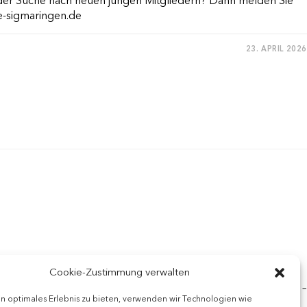
f der Suche nach neuen jungen Mitgliedern? Dann melden Sie
ke-sigmaringen.de
23. APRIL 2026
FEST
E
Cookie-Zustimmung verwalten
am Stück schwimmen verschiedene Teams für den guten Zweck –
n optimales Erlebnis zu bieten, verwenden wir Technologien wie
Schwimmer*innen, indem sie einen Geldbetrag pro