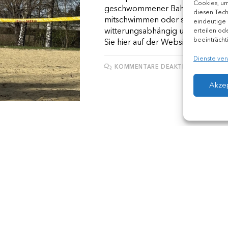
Cookies, um
geschwommener Bahn spenden. Wen
diesen Tech
mitschwimmen oder sponsern möcht
eindeutige 
witterungsabhängig und kann bei 
erteilen od
beeinträcht
Sie hier auf der Website und auf 
Dienste ver
FÜR
KOMMENTARE DEAKTIVIERT
VOLLEY
Akze
KURS
/
ZEIGE AUF STARTSEITE
Wasserball für Jed