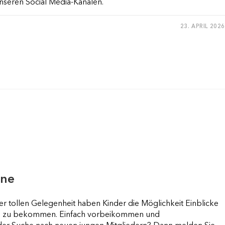
unseren Social Media-Kanälen.
23. APRIL 2026
RSPORT-
IADE
ine
ser tollen Gelegenheit haben Kinder die Möglichkeit Einblicke
ne zu bekommen. Einfach vorbeikommen und