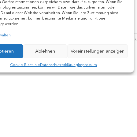
 Geräteinformationen zu speichern bzw. darauf zuzugreifen. Wenn Sie
n Sie Teil der Benefiz-Aktion werden, selbst
nologien zustimmen, können wir Daten wie das Surfverhalten oder
en: https://sigmaringen.dlrg.de/ Die Veranstaltung ist
IDs auf dieser Website verarbeiten. Wenn Sie Ihre Zustimmung nicht
schlechtem Wetter ausfallen. Aktuelle Informationen erhalten
er zurückziehen, können bestimmte Merkmale und Funktionen
igt werden.
unseren Social Media-Kanälen.
walten
23. APRIL 2026
BALLTURNIER
ptieren
Ablehnen
Voreinstellungen anzeigen
Cookie-Richtlinie
Datenschutzerklärung
Impressum
ermann/-frau