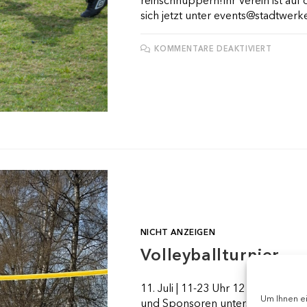
reinschnuppern!Ihr Verein ist au
sich jetzt unter events@stadtwer
FÜR
KOMMENTARE DEAKTIVIERT
KINDER
DER
VEREIN
NICHT ANZEIGEN
Volleyballturnier
11. Juli | 11-23 Uhr 12 Stunden 
Um Ihnen ei
und Sponsoren unterstützen die 