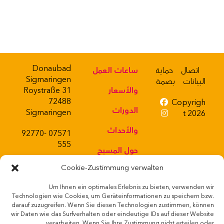
Donaubad
اتصال
حماية
ساعات العمل
Sigmaringen
البيانات
بصمة
والأسعار
Roystraße 31
72488
Copyrigh
الدورات
Sigmaringen
t 2026
والأحداث
07571 92770-
555
حول المسبح
Cookie-Zustimmung verwalten
حانة صغيرة
Um Ihnen ein optimales Erlebnis zu bieten, verwenden wir
متجر ويب
Powered
Technologien wie Cookies, um Geräteinformationen zu speichern bzw.
by
darauf zuzugreifen. Wenn Sie diesen Technologien zustimmen, können
شوب
wir Daten wie das Surfverhalten oder eindeutige IDs auf dieser Website
verarbeiten. Wenn Sie Ihre Zustimmung nicht erteilen oder