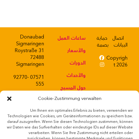
Donaubad
اتصال
حماية
ساعات العمل
Sigmaringen
البيانات
بصمة
والأسعار
Roystraße 31
72488
Copyrigh
الدورات
Sigmaringen
t 2026
والأحداث
07571 92770-
555
حول المسبح
Cookie-Zustimmung verwalten
حانة صغيرة
Um Ihnen ein optimales Erlebnis zu bieten, verwenden wir
متجر ويب
Powered
Technologien wie Cookies, um Geräteinformationen zu speichern bzw.
by
darauf zuzugreifen. Wenn Sie diesen Technologien zustimmen, können
شوب
wir Daten wie das Surfverhalten oder eindeutige IDs auf dieser Website
verarbeiten. Wenn Sie Ihre Zustimmung nicht erteilen oder
zurückziehen, können bestimmte Merkmale und Funktionen