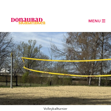
Ski
t
conten
MENU
Volleyballturnier