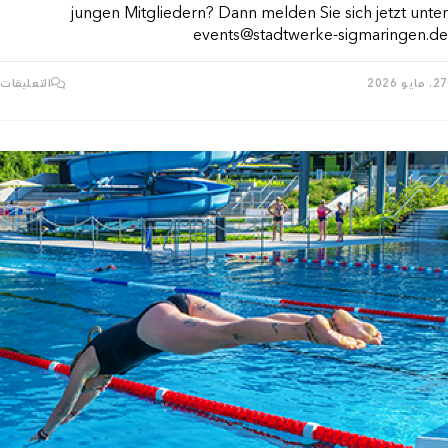
jungen Mitgliedern? Dann melden Sie sich jetzt unter
events@stadtwerke-sigmaringen.de
ع
27. مايو 2026
التعليقات
T
R
E
م