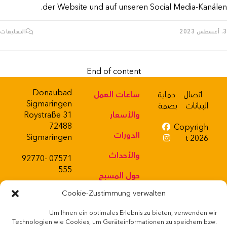
der Website und auf unseren Social Media-Kanälen.
ع
3. أغسطس 2023
التعليقات
أ
ي
د
–
ي
End of content
ا
ا
ب
ا
Donaubad
اتصال
حماية
ساعات العمل
م
Sigmaringen
البيانات
بصمة
والأسعار
Roystraße 31
72488
Copyrigh
الدورات
Sigmaringen
Opens
t 2026
in
Opens
والأحداث
a
07571 92770-
in
new
a
555
حول المسبح
tab
new
tab
Cookie-Zustimmung verwalten
حانة صغيرة
Um Ihnen ein optimales Erlebnis zu bieten, verwenden wir
متجر ويب
Powered
Technologien wie Cookies, um Geräteinformationen zu speichern bzw.
by