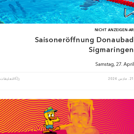
NICHT ANZEIGEN-AR
Saisoneröffnung Donaubad
Sigmaringen
Samstag, 27. April
ع
21. مارس 2024
التعليقات
G
D
N
م